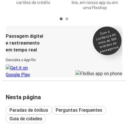
cartões de crédito
line, em nosso app ou em
uma Flixshop
Co
m a
confiança de
Passagem digital
mais de 500
e rastreamento
milhões de
passageiros
em tempo real
Descubra o App Flix
Nesta página
Paradas de ônibus
Perguntas Frequentes
Guia de cidades