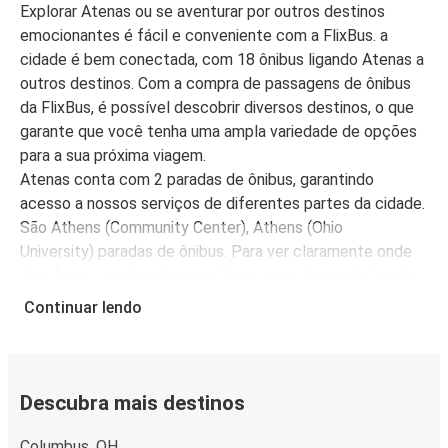
Explorar Atenas ou se aventurar por outros destinos
emocionantes é fácil e conveniente com a FlixBus. a
cidade é bem conectada, com 18 ônibus ligando Atenas a
outros destinos. Com a compra de passagens de ônibus
da FlixBus, é possível descobrir diversos destinos, o que
garante que você tenha uma ampla variedade de opções
para a sua próxima viagem.
Atenas conta com 2 paradas de ônibus, garantindo
acesso a nossos serviços de diferentes partes da cidade.
São Athens (Community Center), Athens (Ohio
University) paradas de ônibus. Para ver claramente onde
elas ficam, você pode consultar o mapa disponível nesta
página após comprar sua passagem de ônibus.
Continuar lendo
A FlixBus é mais do que uma escolha conveniente para
viajar para Atenas, é também uma escolha econômica.
Compre passagens de ônibus para Atenas a partir de R$
49,94, dependendo da cidade de origem.
Descubra mais destinos
Columbus, OH