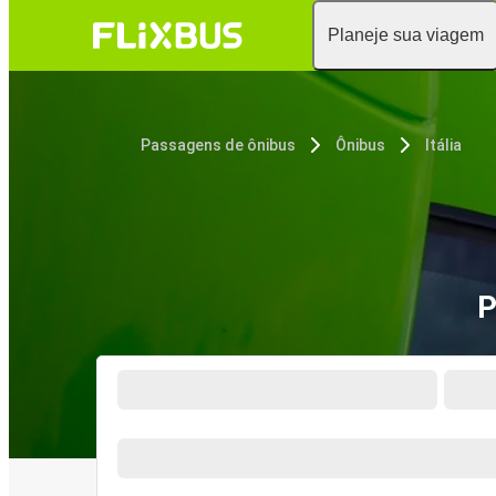
Planeje sua viagem
Passagens de ônibus
Ônibus
Itália
P