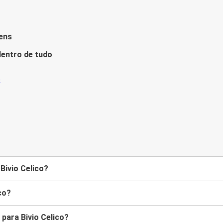
ens
entro de tudo
Bivio Celico?
co?
ara Bivio Celico?