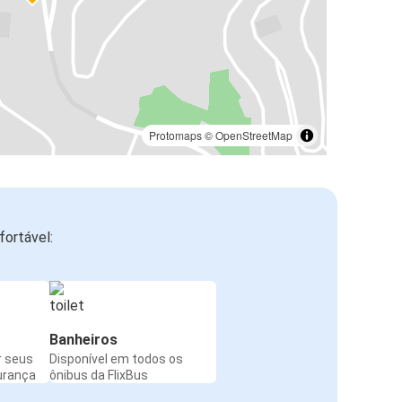
Protomaps
©
OpenStreetMap
ortável:
Banheiros
r seus
Disponível em todos os
urança
ônibus da FlixBus