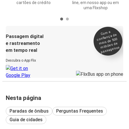
cartões de crédito
line, em nosso app ou em
uma Flixshop
Co
m a
confiança de
Passagem digital
mais de 500
e rastreamento
milhões de
passageiros
em tempo real
Descubra o App Flix
Nesta página
Paradas de ônibus
Perguntas Frequentes
Guia de cidades