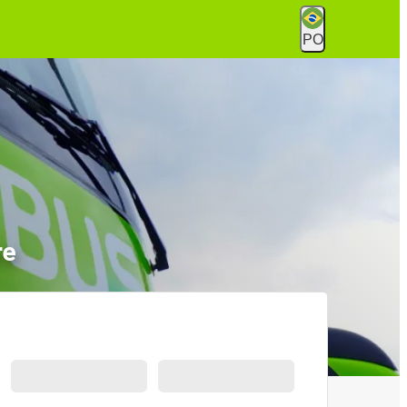
PO
re