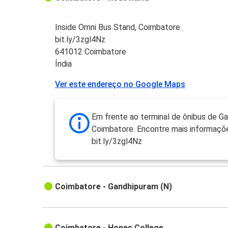
Inside Omni Bus Stand, Coimbatore
bit.ly/3zgl4Nz
641012 Coimbatore
Índia
Ver este endereço no Google Maps
Em frente ao terminal de ônibus de G
Coimbatore. Encontre mais informaçõe
bit.ly/3zgl4Nz
Coimbatore - Gandhipuram (N)
Coimbatore - Hopes College