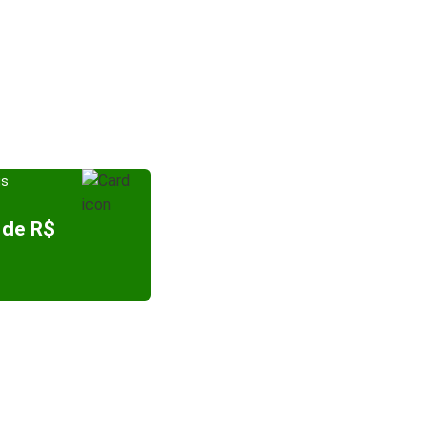
is
 de R$