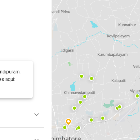
andipuram,
s aqui: