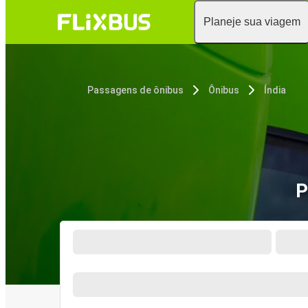
Planeje sua viagem
Passagens de ônibus
Ônibus
Índia
P