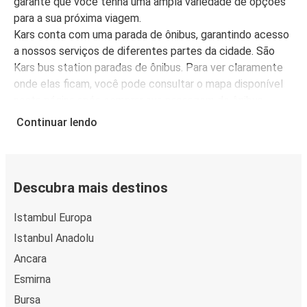
garante que você tenha uma ampla variedade de opções
para a sua próxima viagem.
Kars conta com uma parada de ônibus, garantindo acesso
a nossos serviços de diferentes partes da cidade. São
Kars bus station paradas de ônibus. Para ver claramente
onde elas ficam, você pode consultar o mapa disponível
nesta página após comprar sua passagem de ônibus.
A FlixBus é mais do que uma escolha conveniente para
Continuar lendo
viajar para Kars, é também uma escolha econômica.
Compre passagens de ônibus para Kars a partir de R$
64,99, dependendo da cidade de origem.
Descubra mais destinos
Istambul Europa
Istanbul Anadolu
Ancara
Esmirna
Bursa