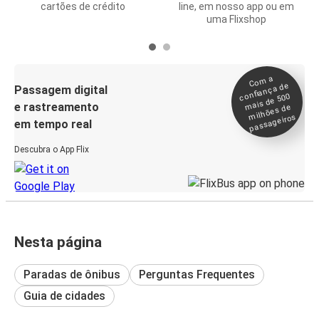
cartões de crédito
line, em nosso app ou em
uma Flixshop
Co
m a
confiança de
Passagem digital
mais de 500
e rastreamento
milhões de
passageiros
em tempo real
Descubra o App Flix
Nesta página
Paradas de ônibus
Perguntas Frequentes
Guia de cidades