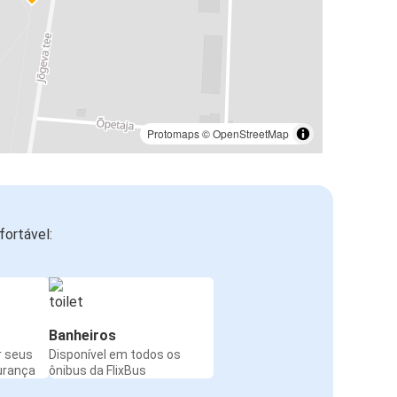
Protomaps
©
OpenStreetMap
ortável:
Banheiros
r seus
Disponível em todos os
urança
ônibus da FlixBus