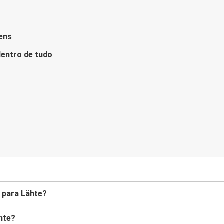
ens
entro de tudo
 para Lähte?
hte?