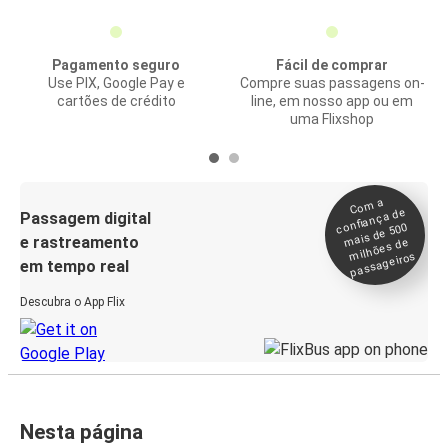
Pagamento seguro
Fácil de comprar
Use PIX, Google Pay e
Compre suas passagens on-
cartões de crédito
line, em nosso app ou em
uma Flixshop
Co
m a
confiança de
Passagem digital
mais de 500
e rastreamento
milhões de
passageiros
em tempo real
Descubra o App Flix
Nesta página