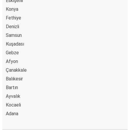
Eskişehir
Konya
Fethiye
Denizli
Samsun
Kuşadası
Gebze
Afyon
Çanakkale
Balıkesir
Bartın
Ayvalık
Kocaeli
Adana