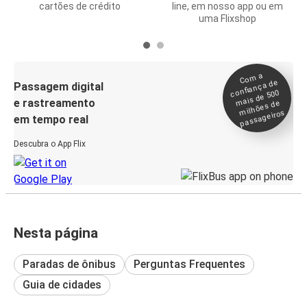
cartões de crédito
line, em nosso app ou em
uma Flixshop
Co
m a
confiança de
Passagem digital
mais de 500
e rastreamento
milhões de
passageiros
em tempo real
Descubra o App Flix
Nesta página
Paradas de ônibus
Perguntas Frequentes
Guia de cidades