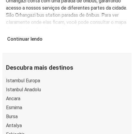
Orhangazi conta com uma parada de ônibus, garantindo
acesso a nossos serviços de diferentes partes da cidade.
São Orhangazi bus station paradas de ônibus. Para ver
claramente onde elas ficam, você pode consultar o mapa
disponível nesta página após comprar sua passagem de
ônibus.
Continuar lendo
A FlixBus é mais do que uma escolha conveniente para
viajar para Orhangazi, é também uma escolha econômica.
Compre passagens de ônibus para Orhangazi a partir de
R$ 58,99, dependendo da cidade de origem.
Descubra mais destinos
Istambul Europa
Istanbul Anadolu
Ancara
Esmirna
Bursa
Antalya