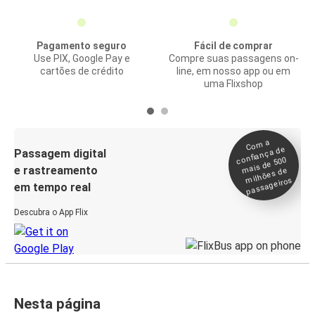
Pagamento seguro
Fácil de comprar
Use PIX, Google Pay e
Compre suas passagens on-
cartões de crédito
line, em nosso app ou em
uma Flixshop
Co
m a
confiança de
Passagem digital
mais de 500
e rastreamento
milhões de
passageiros
em tempo real
Descubra o App Flix
Nesta página