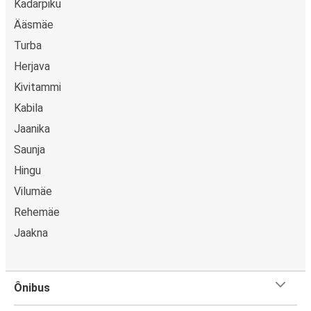
Kadarpiku
Ääsmäe
Turba
Herjava
Kivitammi
Kabila
Jaanika
Saunja
Hingu
Vilumäe
Rehemäe
Jaakna
Ônibus