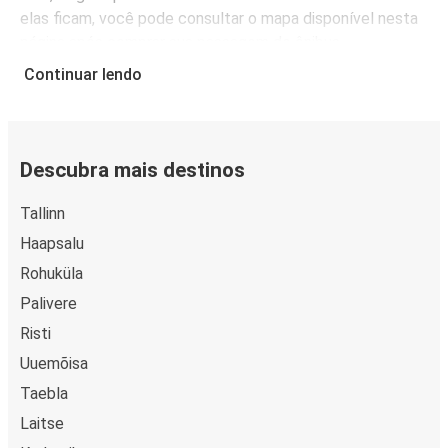
elas ficam, você pode consultar o mapa disponível nesta
página após comprar sua passagem de ônibus.
Continuar lendo
Descubra mais destinos
Tallinn
Haapsalu
Rohuküla
Palivere
Risti
Uuemõisa
Taebla
Laitse