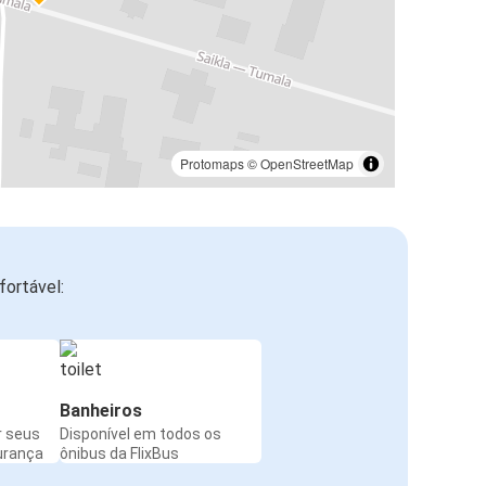
Protomaps
©
OpenStreetMap
ortável:
Banheiros
r seus
Disponível em todos os
urança
ônibus da FlixBus