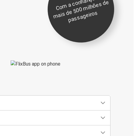
C
o
m
a
c
o
nfi
a
n
ç
a
d
e
m
ai
s
e
5
0
0
mil
h
õ
e
s
d
p
a
s
s
a
g
eir
o
e
d
s