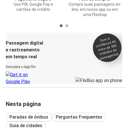
Use PIX, Google Pay e
Compre suas passagens on-
cartões de crédito
line, em nosso app ou em
uma Flixshop
Co
m a
confiança de
Passagem digital
mais de 500
e rastreamento
milhões de
passageiros
em tempo real
Descubra o App Flix
Nesta página
Paradas de ônibus
Perguntas Frequentes
Guia de cidades