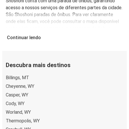
Shoshoni conta com uma parada de ônibus, garantindo
acesso a nossos serviços de diferentes partes da cidade.
São Shoshoni paradas de ônibus. Para ver claramente
onde elas ficam, você pode consultar o mapa disponível
nesta página após comprar sua passagem de ônibus.
A FlixBus é mais do que uma escolha conveniente para
Continuar lendo
viajar para Shoshoni, é também uma escolha econômica.
Compre passagens de ônibus para Shoshoni a partir de R$
958,80, dependendo da cidade de origem.
Descubra mais destinos
Billings, MT
Cheyenne, WY
Casper, WY
Cody, WY
Worland, WY
Thermopolis, WY