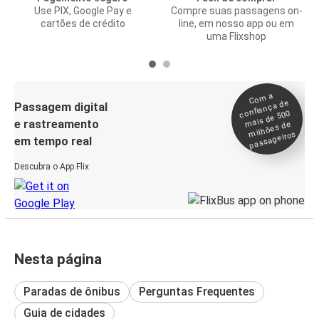
Use PIX, Google Pay e
Compre suas passagens on-
cartões de crédito
line, em nosso app ou em
uma Flixshop
Co
m a
confiança de
Passagem digital
mais de 500
e rastreamento
milhões de
passageiros
em tempo real
Descubra o App Flix
Nesta página
Paradas de ônibus
Perguntas Frequentes
Guia de cidades