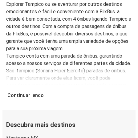
Explorar Tampico ou se aventurar por outros destinos
emocionantes é fácil e conveniente com a FlixBus. a
cidade é bem conectada, com 4 ônibus ligando Tampico a
outros destinos. Com a compra de passagens de ônibus
da FlixBus, é possível descobrir diversos destinos, o que
garante que você tenha uma ampla variedade de opções
para a sua próxima viagem.
Tampico conta com uma parada de ônibus, garantindo
acesso a nossos serviços de diferentes partes da cidade.
São Tampico (Soriana Hiper Ejercito) paradas de ônibus.
Para ver claramente onde elas ficam, você pode
consultar o mapa disponível nesta página após comprar
sua passagem de ônibus.
Continuar lendo
A FlixBus é mais do que uma escolha conveniente para
viajar para Tampico, é também uma escolha econômica.
Compre passagens de ônibus para Tampico a partir de R$
87,99, dependendo da cidade de origem.
Descubra mais destinos