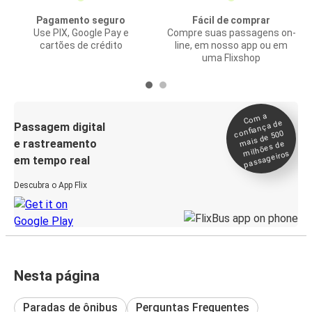
Pagamento seguro
Fácil de comprar
Use PIX, Google Pay e
Compre suas passagens on-
cartões de crédito
line, em nosso app ou em
uma Flixshop
Co
m a
confiança de
Passagem digital
mais de 500
e rastreamento
milhões de
passageiros
em tempo real
Descubra o App Flix
Nesta página
Paradas de ônibus
Perguntas Frequentes