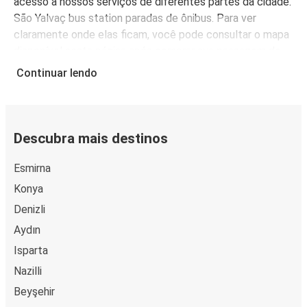
acesso a nossos serviços de diferentes partes da cidade.
São Yalvaç bus station paradas de ônibus. Para ver
claramente onde elas ficam, você pode consultar o mapa
disponível nesta página após comprar sua passagem de
ônibus.
Continuar lendo
A FlixBus é mais do que uma escolha conveniente para
viajar para Yalvaç, é também uma escolha econômica.
Compre passagens de ônibus para Yalvaç a partir de R$
52,99, dependendo da cidade de origem.
Descubra mais destinos
Esmirna
Konya
Denizli
Aydın
Isparta
Nazilli
Beyşehir