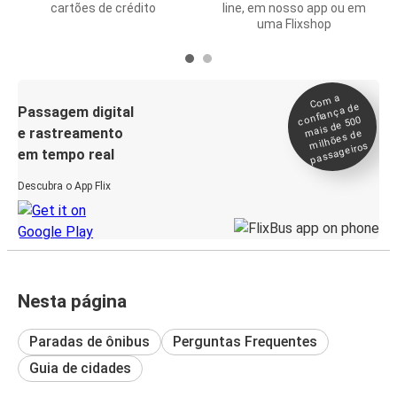
cartões de crédito
line, em nosso app ou em
uma Flixshop
Co
m a
confiança de
Passagem digital
mais de 500
e rastreamento
milhões de
passageiros
em tempo real
Descubra o App Flix
Nesta página
Paradas de ônibus
Perguntas Frequentes
Guia de cidades