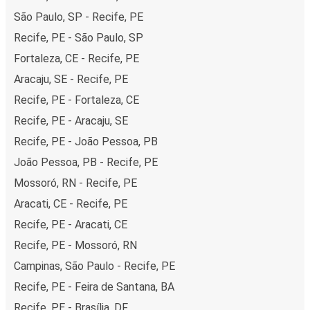
ideais para quem quer chegar mais rápido.
São Paulo, SP - Recife, PE
Serviços de transporte por aplicativo:
além dos
táxis tradicionais, serviços como o Uber são bastante
Recife, PE - São Paulo, SP
utilizados em Recife e oferecem uma alternativa mais
Fortaleza, CE - Recife, PE
personalizada para se locomover pela cidade.
Aracaju, SE - Recife, PE
Com tantas opções de transporte, chegar ao seu ponto
Recife, PE - Fortaleza, CE
de partida da FlixBus em Recife fica fácil e tranquilo.
Recife, PE - Aracaju, SE
Chegada em Fortaleza
Recife, PE - João Pessoa, PB
No desembarque da FlixBus em Fortaleza, você tem
João Pessoa, PB - Recife, PE
várias opções de transporte para chegar à sua
Mossoró, RN - Recife, PE
hospedagem ou começar a explorar a cidade. Fortaleza
Aracati, CE - Recife, PE
conta com um sistema de transporte público bem
Recife, PE - Aracati, CE
estruturado que facilita o deslocamento por essa cidade
cheia de vida e suas inúmeras atrações.
Recife, PE - Mossoró, RN
Campinas, São Paulo - Recife, PE
Transporte público em Fortaleza
Recife, PE - Feira de Santana, BA
Metrô:
o MetroFor é uma opção prática e eficiente
Recife, PE - Brasília, DF