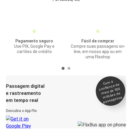
Pagamento seguro
Fácil de comprar
Use PIX, Google Pay e
Compre suas passagens on-
cartões de crédito
line, em nosso app ou em
uma Flixshop
Co
m a
confiança de
Passagem digital
mais de 500
e rastreamento
milhões de
passageiros
em tempo real
Descubra o App Flix