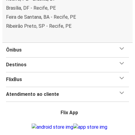
em Fortaleza, com duas linhas que conectam áreas
importantes da cidade. É uma forma rápida e
Brasília, DF - Recife, PE
conveniente de se deslocar, principalmente nos
Feira de Santana, BA - Recife, PE
horários de pico, quando o trânsito costuma ser mais
Ribeirão Preto, SP - Recife, PE
intenso.
Ônibus:
o sistema de ônibus de Fortaleza é bem
abrangente e chega a todos os cantos da cidade. É
Ônibus
uma alternativa econômica para explorar os bairros
locais, embora o trânsito nos horários de pico possa
Destinos
atrapalhar um pouco.
Táxis e serviços de transporte por aplicativo:
os
FlixBus
táxis estão disponíveis por toda a cidade e oferecem
um trajeto direto até seu destino. Se busca
praticidade e flexibilidade, serviços como Uber
Atendimento ao cliente
também são uma ótima escolha e muito utilizados na
cidade.
Flix App
Aluguel de bicicletas:
para trajetos curtos ou um
passeio mais tranquilo, Fortaleza conta com um
sistema de aluguel de bicicletas. Com várias estações